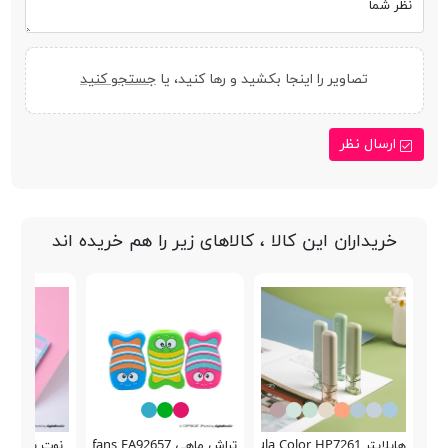
نظر شما
تصاویر را اینجا بکشید و رها کنید، یا
جستجو کنید
ارسال نظر
خریداران این کالا ، کالاهای زیر را هم خریده اند
هایلایتر Nebula Color HP7261
تراش ماهی Schoolfans FA92657
نوت پد برنام