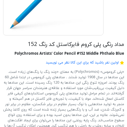
مداد رنگی پلی کروم فابرکاستل کد رنگ 152
Polychromos Artists' Color Pencil #152 Middle Phthalo Blue
اولین نفر باشید که برای این کالا نظر می نویسید
«پلی کروموس» (Polychromos) به معنای «چند رنگ یا رنگ‌های زیاد» است.
این مدادها در سال 1908 تولید شدند. . مدادهای پلی کروموس در ابتدا شامل 60
رنگ بودند. امروزه تنوع رنگی این مدادها به 120 رنگ رسیده است. این مدادها به
دلیل کیفیت بی‌رقیب‌شان مورد استفاده و علاقه‌ی هنرمندان سراسر جهان قرار
گرفته‌اند. در تمام مراحل تولید مدادهای پلی کروموس استانداردهای کیفی فابر
کاستل اعمال شده‌اند. مواد با کیفیت، با تجربه‌ی فابر کاستل در هم آمیخته و
منجر به تولید مدادهایی با نوک بسیار مقاوم در برابر شکستن، مقاوم در برابر نور
و کم‌رنگ شدن، ضد آب و با رنگ‌هایی بسیار زنده شده است که روی کاغذ پخش
نمی‌شوند. علاوه بر این، این مدادها بدون اسید بوده و برای استفاده روی انواع
سطوح مناسب‌اند. رنگ پایه روغنی این مدادها را می‌توان برای ایجاد افکت‌های
لایه‌ای و سایه روشن، به راحتی با هم ترکیب کرد. همچنین امکان ترکیب آن‌ها با