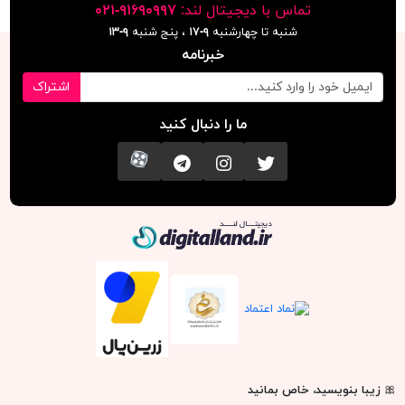
تماس با دیجیتال لند:
٩١۶٩٠٩٩٧-٠٢١
شنبه تا چهارشنبه
۹-۱۷
، پنج شنبه
۹-١٣
خبرنامه
اشتراک
ما را دنبال کنید
تویتر
اینستاگرام
کانال تلگرام
آپارات
دیجیتال لند
🎀
زیبا بنویسید، خاص بمانید