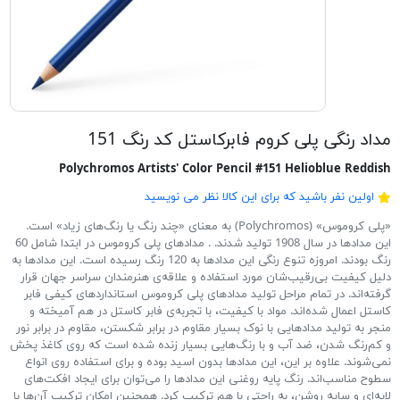
مداد رنگی پلی کروم فابرکاستل کد رنگ 151
Polychromos Artists' Color Pencil #151 Helioblue Reddish
اولین نفر باشید که برای این کالا نظر می نویسید
«پلی کروموس» (Polychromos) به معنای «چند رنگ یا رنگ‌های زیاد» است.
این مدادها در سال 1908 تولید شدند. . مدادهای پلی کروموس در ابتدا شامل 60
رنگ بودند. امروزه تنوع رنگی این مدادها به 120 رنگ رسیده است. این مدادها به
دلیل کیفیت بی‌رقیب‌شان مورد استفاده و علاقه‌ی هنرمندان سراسر جهان قرار
گرفته‌اند. در تمام مراحل تولید مدادهای پلی کروموس استانداردهای کیفی فابر
کاستل اعمال شده‌اند. مواد با کیفیت، با تجربه‌ی فابر کاستل در هم آمیخته و
منجر به تولید مدادهایی با نوک بسیار مقاوم در برابر شکستن، مقاوم در برابر نور
و کم‌رنگ شدن، ضد آب و با رنگ‌هایی بسیار زنده شده است که روی کاغذ پخش
نمی‌شوند. علاوه بر این، این مدادها بدون اسید بوده و برای استفاده روی انواع
سطوح مناسب‌اند. رنگ پایه روغنی این مدادها را می‌توان برای ایجاد افکت‌های
لایه‌ای و سایه روشن، به راحتی با هم ترکیب کرد. همچنین امکان ترکیب آن‌ها با