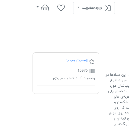
سبد خرید
ورود/عضویت
Faber-Castell
15976
» است. این مدادها در
وضعیت کالا:
اتمام موجودی
موس در ابتدا شامل 60 رنگ بودند. امروزه تنوع
ی‌رقیب‌شان مورد
د مدادهای پلی
به‌ی فابر
ر شکستن،
ست که روی
ده روی انواع
لایه‌ای و
نگ‌ها از