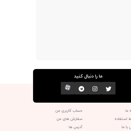
ما را دنبال کنید
تویتر
اینستاگرام
کانال تلگرام
آپارات
ه ما
حساب کاربری من
ط استفاده
سفارش های من‎
با ما
آدرس ها