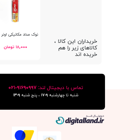
نوک مداد مکانیکی اونر 0.9mm
خریداران این کالا ،
کالاهای زیر را هم
۱۸,۰۰۰ تومان
خریده اند
تماس با دیجیتال لند:
٩١۶٩٠٩٩٧-٠٢١
شنبه تا چهارشنبه
۹-۱۷
، پنج شنبه
۹-١٣
دیجیتال لند