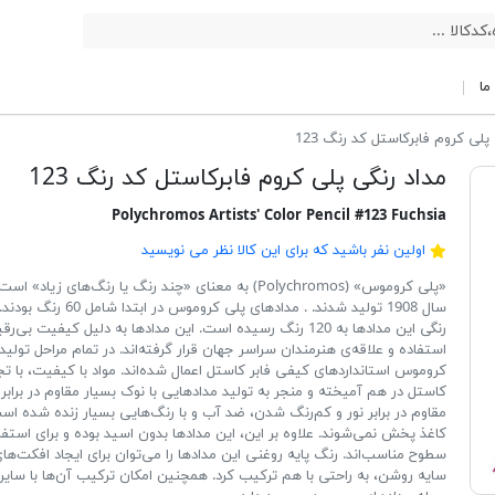
ما
پلی کروم فابرکاستل کد رنگ 123
مداد رنگی پلی کروم فابرکاستل کد رنگ 123
Polychromos Artists' Color Pencil #123 Fuchsia
اولین نفر باشید که برای این کالا نظر می نویسید
«پلی کروموس» (Polychromos) به معنای «چند رنگ یا رنگ‌های زیاد
سال 1908 تولید شدند. . مدادهای پلی کرو
رنگی این مدادها به 120 رنگ رسیده است. این مدادها به دلیل کیفیت ب
استفاده و علاقه‌ی هنرمندان سراسر جهان قرار گرفته‌اند. در تمام مراحل تولی
کروموس استانداردهای کیفی فابر کاستل اعمال شده‌اند. مواد با کیفیت، با تجر
کاستل در هم آمیخته و منجر به تولید مدادهایی با نوک بسیار مقاوم در براب
مقاوم در برابر نور و کم‌رنگ شدن، ضد آب و با رنگ‌هایی بسیار زنده شده ا
کاغذ پخش نمی‌شوند. علاوه بر این، این مدادها بدون اسید بوده و برای استفا
سطوح مناسب‌اند. رنگ پایه روغنی این مدادها را می‌توان برای ایجاد افکت‌های 
سایه روشن، به راحتی با هم ترکیب کرد. همچنین امکان ترکیب آن‌ها با سایر ر