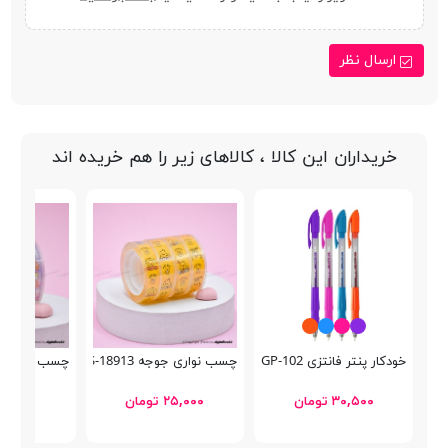
ارسال نظر
خریداران این کالا ، کالاهای زیر را هم خریده اند
خودکار پنتر فانتزی Semi Gel SGP-102
چسب نواری جوجه MS-18913
چسب نواری دختر 16
۳۰,۵۰۰ تومان
۲۵,۰۰۰ تومان
۲۷,۰۰۰ توما