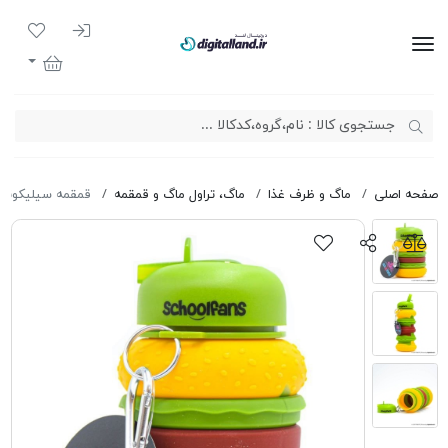
ورود به سیست
لیست مور
دیجیتال لند
سبد خرید
صفحه اصلی
ماگ و ظرف غذا
ماگ، تراول ماگ و قمقمه
قمقمه سیلیکونی همبرگر 9332