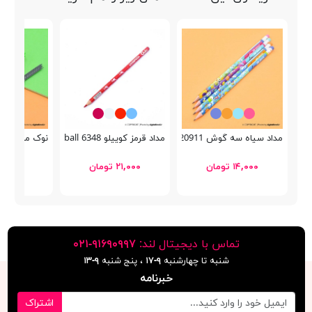
مداد سیاه سه گوش Bertand 20911
مداد قرمز کوییلو 6348 Football
نوک مداد مکانیکی 
۱۴,۰۰۰ تومان
۲۱,۰۰۰ تومان
۱۵,۵۰۰ توما
تماس با دیجیتال لند:
٩١۶٩٠٩٩٧-٠٢١
شنبه تا چهارشنبه
۹-۱۷
، پنج شنبه
۹-١٣
خبرنامه
اشتراک