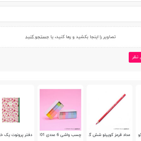
تصاویر را اینجا بکشید و رها کنید، یا
جستجو کنید
 نظر
63300
مداد قرمز کوییلو شش گوش 634002
چسب واشی 6 عددی Sharemine CH01
دفتر پرونوت یک خط 100 برگ پاپکو 170