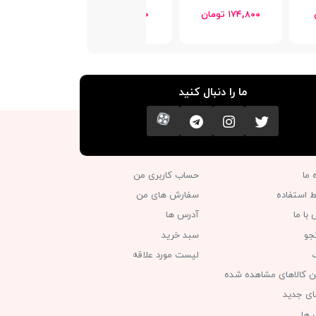
۱۷۴,۸۰۰ تومان
۲۵,۵۰۰ تومان
ما را دنبال کنید
تویتر
اینستاگرام
کانال تلگرام
آپارات
ه ما
حساب کاربری من
ط استفاده
سفارش های من‎
با ما
آدرس ها
جو
سبد خرید
گ
لیست مورد علاقه
ن کالاهای مشاهده شده
های جدید
 ها