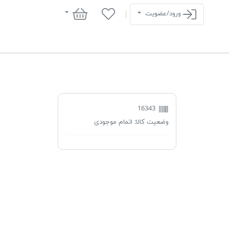
سبد خرید
ورود/عضویت
16343
وضعیت کالا:
اتمام موجودی