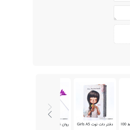
PN-9
دفتر دات نوت Girls A5
روان نویس پری دریایی طلایی