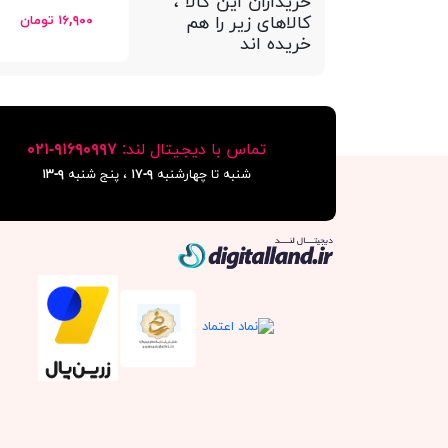
خریداران این کالا ،
کالاهای زیر را هم
۱۶,۹۰۰ تومان
خریده اند
تماس با دیجیتال لند:
٩١۶٩٠٩٩٧-٠٢١
شنبه تا چهارشنبه
۹-۱۷
، پنج شنبه
۹-١٣
دیجیتال لند