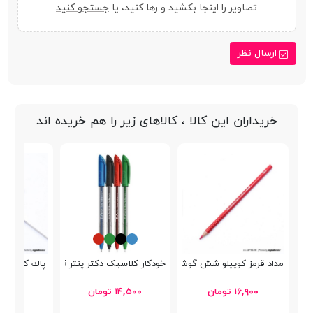
تصاویر را اینجا بکشید و رها کنید، یا
جستجو کنید
ارسال نظر
خریداران این کالا ، کالاهای زیر را هم خریده اند
مداد قرمز کوییلو شش گوش 634002
خودکار کلاسیک دکتر پنتر DP-105
پاك كن Green Will 4685
۱۶,۹۰۰ تومان
۱۴,۵۰۰ تومان
۹,۳۵۰ تومان