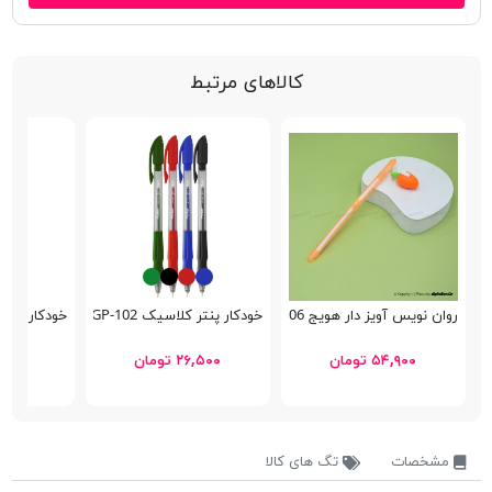
کالاهای مرتبط
روان نویس آویز دار هویج YZ5506
خودکار پنتر کلاسیک Semi Gel SGP-102
خودکار فانتزی 
۵۴,۹۰۰ تومان
۲۶,۵۰۰ تومان
۱۶,۵۰۰ 
مشخصات
تگ های کالا