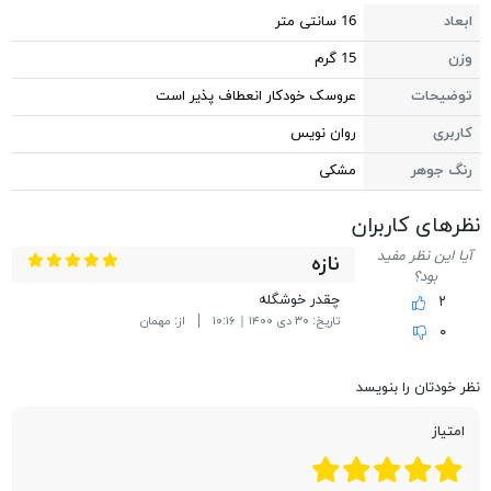
ابعاد
16 سانتی متر
وزن
15 گرم
توضیحات
عروسک خودکار انعطاف پذیر است
کاربری
روان نویس
رنگ جوهر
مشکی
نظر‎های کاربران
آیا این نظر مفید
نازه
بود؟
چقدر خوشگله
۲
تاریخ:
۳۰ دی ۱۴۰۰ | ۱۰:۱۶
از:
مهمان
۰
نظر خودتان را بنویسد
امتیاز