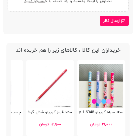
تصاویر را اینجا بکشید و رها کنید، یا
جستجو کنید
ارسال نظر
خریداران این کالا ، کالاهای زیر را هم خریده اند
مداد سیاه کوییلو 6348 Cartoony 1
مداد قرمز کوییلو شش گوش 634002
چسب ماتیکی 21 گرم oolfans FA92702
۲۱,۰۰۰ تومان
۱۶,۹۰۰ تومان
۴۴,۸۰۰ توما