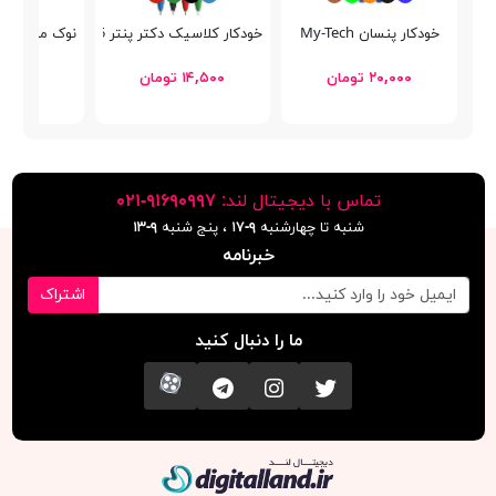
خودکار پنسان My-Tech
خودکار کلاسیک دکتر پنتر DP-105
نوک مداد مکانیکی
۲۰,۰۰۰ تومان
۱۴,۵۰۰ تومان
۱۸,۰۰۰ توما
تماس با دیجیتال لند:
٩١۶٩٠٩٩٧-٠٢١
شنبه تا چهارشنبه
۹-۱۷
، پنج شنبه
۹-١٣
خبرنامه
اشتراک
ما را دنبال کنید
تویتر
اینستاگرام
کانال تلگرام
آپارات
دیجیتال لند