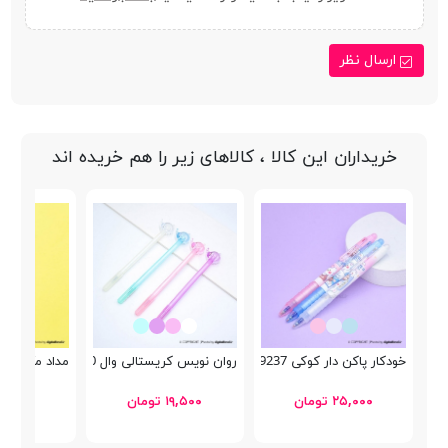
ارسال نظر
خریداران این کالا ، کالاهای زیر را هم خریده اند
خودکار پاکن دار کوکی Uzhiya GP-9237
روان نویس کریستالی وال 7100
مداد مکانیکی کرم
۲۵,۰۰۰ تومان
۱۹,۵۰۰ تومان
۲۵,۰۰۰ توما