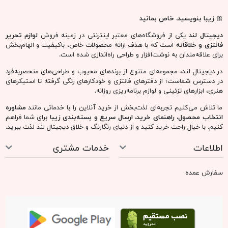
🎀
زیبا بنویسید، خاص بمانید
دیجیتال لند
یکی از فروشگاه‌های معتبر اینترنتی در زمینه فروش
لوازم تحریر
فانتزی و خلاقانه
است که با هدف ارائه محصولات خاص، باکیفیت و الهام‌بخش
برای علاقه‌مندان به نوشت‌افزار و طراحی راه‌اندازی شده است.
در دیجیتال لند، مجموعه‌ای متنوع از برندهای محبوب و طراحی‌های منحصربه‌فرد
در دسترس شماست؛ از دفترهای فانتزی و خودکارهای رنگی گرفته تا استیکرهای
هنری، ابزارهای تزئینی و لوازم برنامه‌ریزی روزانه.
ما تلاش می‌کنیم تجربه‌ای لذت‌بخش از خرید آنلاین را با خدماتی مانند
مشاوره
انتخاب محصول، راهنمای خرید، ارسال سریع و بسته‌بندی زیبا
برای شما فراهم
کنیم. با خیال راحت خرید کنید و از دنیای رنگارنگ و خلاق دیجیتال لند لذت ببرید.
اطلاعات
خدمات مشتری
سفارش عمده