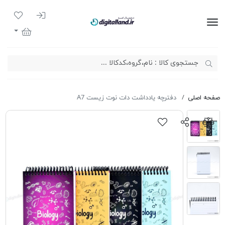
ورود به سیست
لیست مور
دیجیتال لند
سبد خرید
صفحه اصلی
دفترچه یادداشت دات نوت زیست A7