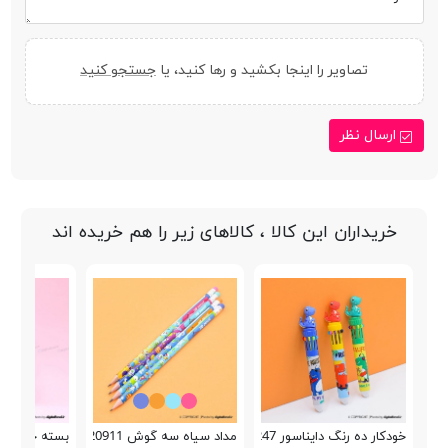
تصاویر را اینجا بکشید و رها کنید، یا
جستجو کنید
ارسال نظر
خریداران این کالا ، کالاهای زیر را هم خریده اند
خودکار ده رنگ دایناسور Fandel FB9247
مداد سیاه سه گوش Bertand 20911
بسته خودکار هشت