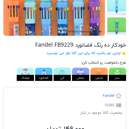
خودکار ده رنگ فضانورد Fandel FB9229
اولین نفر باشید که برای این کالا نظر می نویسید
طرح دلخواهت رو انتخاب کن:
سبز
نارنجی
بنفش
آبی
فضانورد
موشک
Fandel
15265
وضعیت کالا:
موجود در انبار