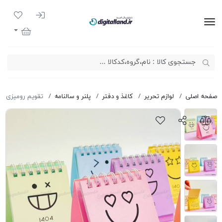
ورود به سیست
لیست مور
دیجیتال لند
سبد خرید
صفحه اصلی
لوازم تحریر
کاغذ و دفتر
پلنر و سالنامه
تقویم رومیزی ایموجی 04