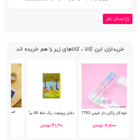
ارسال نظر
خریداران این کالا ، کالاهای زیر را هم خریده اند
استامپ رنگی 
خودکار پاکن دار خرس GP-7793
دفتر پرونوت یک خط 40 برگ پاپکو PN-9174
۴۶,۸۰۰ توما
۱۶,۵۰۰ تومان
۴۱,۲۱۰ تومان