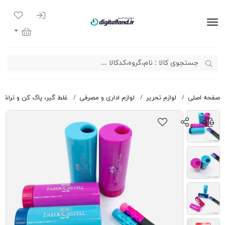
ورود به سیست
لیست مور
دیجیتال لند
سبد خرید
صفحه اصلی
لوازم تحریر
لوازم اداری و مصرفی
غلط گیر، پاک کن و تراش