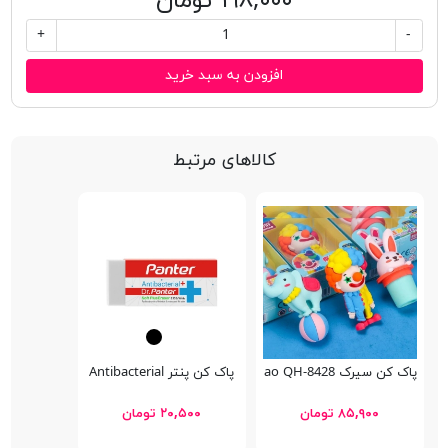
۱۹۸,۰۰۰ تومان
+
-
افزودن به سبد خرید
کالاهای مرتبط
پاک کن سیرک Qihao QH-8428
پاک كن پنتر Antibacterial
۸۵,۹۰۰ تومان
۲۰,۵۰۰ تومان