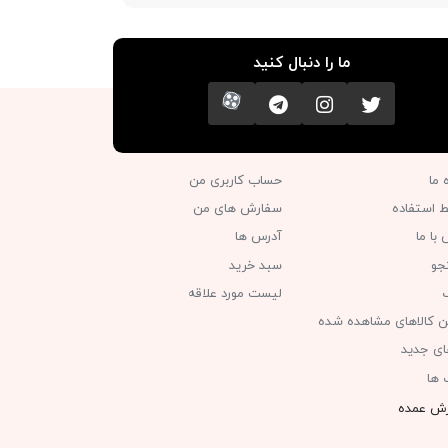
ما را دنبال کنید
تویتر
اینستاگرام
کانال تلگرام
آپارات
ه ما
حساب کاربری من
ط استفاده
سفارش های من‎
با ما
آدرس ها
جو
سبد خرید
گ
لیست مورد علاقه
ن کالاهای مشاهده شده
های جدید
 ها
ش عمده