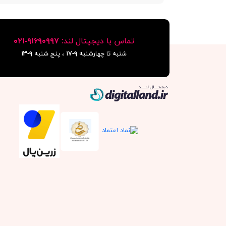
تماس با دیجیتال لند:
٩١۶٩٠٩٩٧-٠٢١
شنبه تا چهارشنبه
۹-۱۷
، پنج شنبه
۹-١٣
دیجیتال لند