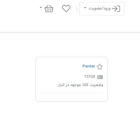
سبد خرید
ورود/عضویت
Panter
15728
وضعیت کالا:
موجود در انبار