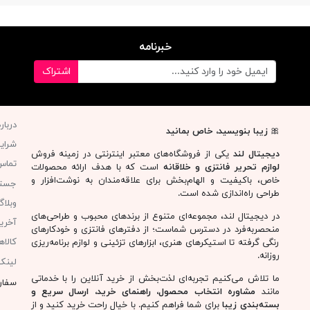
خبرنامه
اشتراک
دربار
🎀
زیبا بنویسید، خاص بمانید
شرای
دیجیتال لند
یکی از فروشگاه‌های معتبر اینترنتی در زمینه فروش
تماس 
لوازم تحریر فانتزی و خلاقانه
است که با هدف ارائه محصولات
خاص، باکیفیت و الهام‌بخش برای علاقه‌مندان به نوشت‌افزار و
جست
طراحی راه‌اندازی شده است.
وبلا
در دیجیتال لند، مجموعه‌ای متنوع از برندهای محبوب و طراحی‌های
آخری
منحصربه‌فرد در دسترس شماست؛ از دفترهای فانتزی و خودکارهای
کالا
رنگی گرفته تا استیکرهای هنری، ابزارهای تزئینی و لوازم برنامه‌ریزی
روزانه.
لینک
ما تلاش می‌کنیم تجربه‌ای لذت‌بخش از خرید آنلاین را با خدماتی
سفار
مانند
مشاوره انتخاب محصول، راهنمای خرید، ارسال سریع و
بسته‌بندی زیبا
برای شما فراهم کنیم. با خیال راحت خرید کنید و از