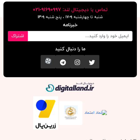
تماس با دیجیتال لند:
٩١۶٩٠٩٩٧-٠٢١
شنبه تا چهارشنبه
۹-۱۷
، پنج شنبه
۹-١٣
خبرنامه
اشتراک
ما را دنبال کنید
تویتر
اینستاگرام
کانال تلگرام
آپارات
دیجیتال لند