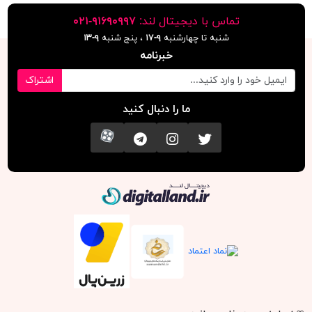
تماس با دیجیتال لند:
٩١۶٩٠٩٩٧-٠٢١
شنبه تا چهارشنبه
۹-۱۷
، پنج شنبه
۹-١٣
خبرنامه
اشتراک
ما را دنبال کنید
تویتر
اینستاگرام
کانال تلگرام
آپارات
دیجیتال لند