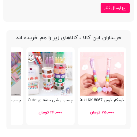
ارسال نظر
خریداران این کالا ، کالاهای زیر را هم خریده اند
خودکار خرس Kuki KK-8067
چسب واشی حلقه ای Cute
چسب واشی CINTA 940112
۷۵,۰۰۰ تومان
۲۴,۰۰۰ تومان
۸۹,۰۰۰ توما