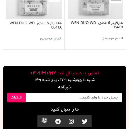
هایلایتر 6 عددی WEN DUO WD-
هایلایتر 6 عددی WEN DUO WD-
0641B
0641A
اتمام موجودی
اتمام موجودی
تماس با دیجیتال لند:
٩١۶٩٠٩٩٧-٠٢١
شنبه تا چهارشنبه
۹-۱۷
، پنج شنبه
۹-١٣
خبرنامه
اشتراک
ما را دنبال کنید
تویتر
اینستاگرام
کانال تلگرام
آپارات