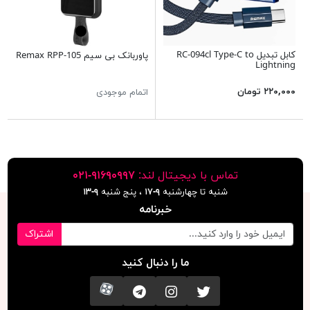
کابل تبدیل RC-094cl Type-C to
پاوربانک بی سیم Remax RPP-105
Lightning
۲۲۰,۰۰۰ تومان
اتمام موجودی
تماس با دیجیتال لند:
٩١۶٩٠٩٩٧-٠٢١
شنبه تا چهارشنبه
۹-۱۷
، پنج شنبه
۹-١٣
خبرنامه
اشتراک
ما را دنبال کنید
تویتر
اینستاگرام
کانال تلگرام
آپارات