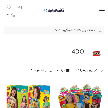
ورود به سیست
لیست مور
دیجیتال لند
سبد خرید
4DO
جستجوی پیشرفته
مرتب سازی بر اساس: