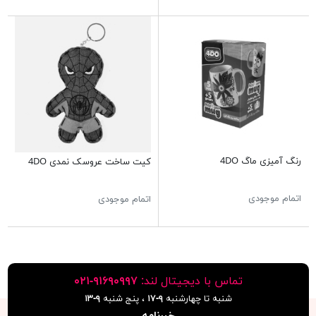
رنگ آمیزی ماگ 4DO
کیت ساخت عروسک نمدی 4DO
اتمام موجودی
اتمام موجودی
تماس با دیجیتال لند:
٩١۶٩٠٩٩٧-٠٢١
شنبه تا چهارشنبه
۹-۱۷
، پنج شنبه
۹-١٣