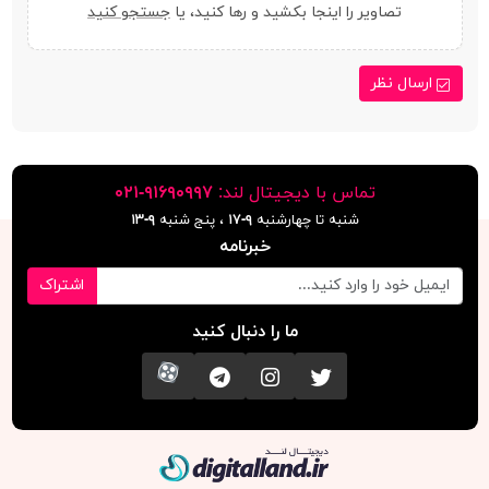
تصاویر را اینجا بکشید و رها کنید، یا
جستجو کنید
ارسال نظر
تماس با دیجیتال لند:
٩١۶٩٠٩٩٧-٠٢١
شنبه تا چهارشنبه
۹-۱۷
، پنج شنبه
۹-١٣
خبرنامه
اشتراک
ما را دنبال کنید
تویتر
اینستاگرام
کانال تلگرام
آپارات
دیجیتال لند