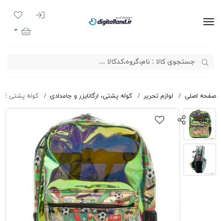
ورود به سیست
لیست مور
دیجیتال لند
سبد خرید
صفحه اصلی
لوازم تحریر
کوله پشتی، ارگانایزر و جامدادی
کوله پشتی Star Five 9080E