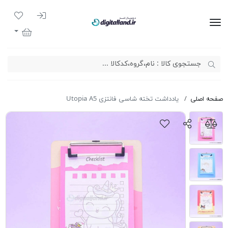
ورود به سیست
لیست مور
دیجیتال لند
سبد خرید
صفحه اصلی
یادداشت تخته شاسی فانتزی Utopia A5