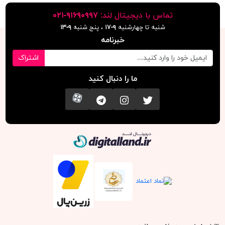
تماس با دیجیتال لند:
٩١۶٩٠٩٩٧-٠٢١
شنبه تا چهارشنبه
۹-۱۷
، پنج شنبه
۹-١٣
خبرنامه
اشتراک
ما را دنبال کنید
تویتر
اینستاگرام
کانال تلگرام
آپارات
دیجیتال لند