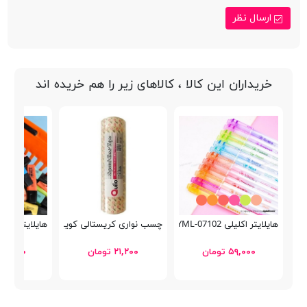
ارسال نظر
خریداران این کالا ، کالاهای زیر را هم خریده اند
هایلایتر اکلیلی Inmorning YML-07102
چسب نواری کریستالی کوییلو
هایلایتر استابیلو IGINAL
۵۹,۰۰۰ تومان
۲۱,۲۰۰ تومان
۲۱۵,۰۰۰ توم