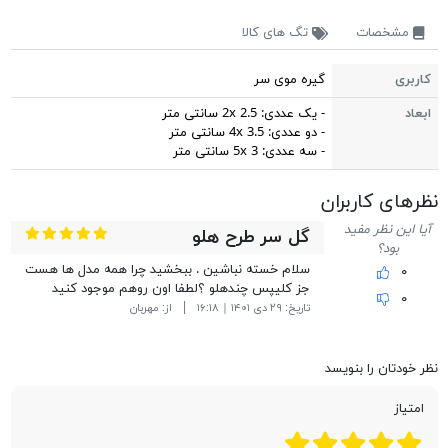
مشخصات
تگ های کالا
کاربری
گیره موی سر
ابعاد
- یک عددی: 2x 2.5 سانتی متر
- دو عددی: 4x 3.5 سانتی متر
- سه عددی: 5x 3 سانتی متر
نظر‎های کاربران
آیا این نظر مفید
گل سر طرح هلو
بود؟
سلام خسته نباشین . ببخشید چرا همه مدل ها هست
۰
جز کلیپس چندهلو ؟لطفا اون روهم موجود کنید
۰
تاریخ:
۲۹ دی ۱۴۰۱ | ۱۶:۱۸
از:
مهربان
نظر خودتان را بنویسد
امتیاز