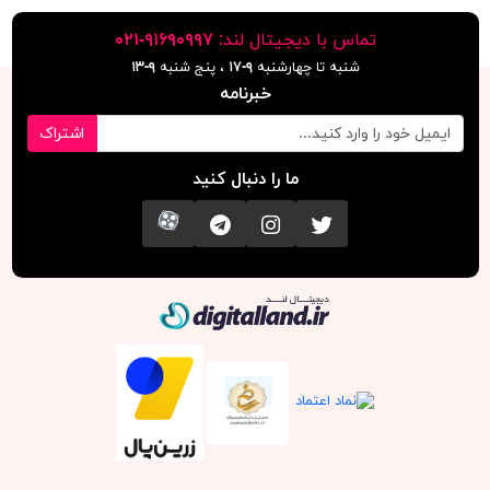
تماس با دیجیتال لند:
٩١۶٩٠٩٩٧-٠٢١
شنبه تا چهارشنبه
۹-۱۷
، پنج شنبه
۹-١٣
خبرنامه
اشتراک
ما را دنبال کنید
تویتر
اینستاگرام
کانال تلگرام
آپارات
دیجیتال لند