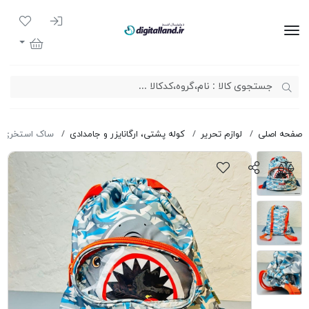
ورود به سیست
لیست مور
دیجیتال لند
سبد خرید
صفحه اصلی
لوازم تحریر
کوله پشتی، ارگانایزر و جامدادی
ساک استخری سه بع