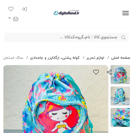
ورود به سیست
لیست مور
دیجیتال لند
سبد خرید
صفحه اصلی
لوازم تحریر
کوله پشتی، ارگانایزر و جامدادی
ساک استخری سه بع