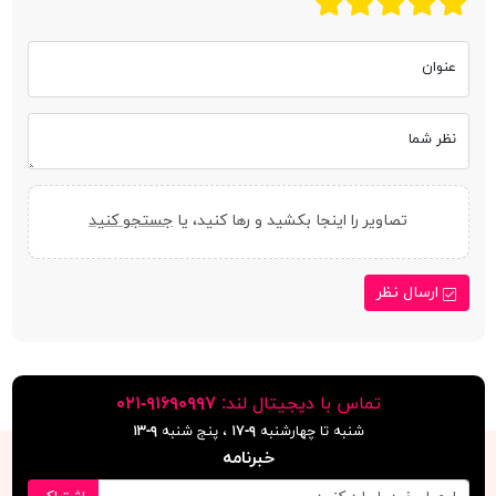
عنوان
نظر شما
تصاویر را اینجا بکشید و رها کنید، یا
جستجو کنید
ارسال نظر
تماس با دیجیتال لند:
٩١۶٩٠٩٩٧-٠٢١
شنبه تا چهارشنبه
۹-۱۷
، پنج شنبه
۹-١٣
خبرنامه