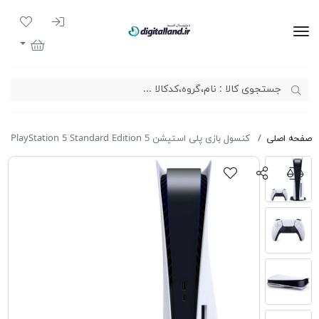
ورود به سیست
لیست مور
دیجیتال لند
سبد خرید
صفحه اصلی
کنسول بازی پلی استیشن 5 PlayStation 5 Standard Edition ظرفیت 825G ریجن 3 آسیا 1200A