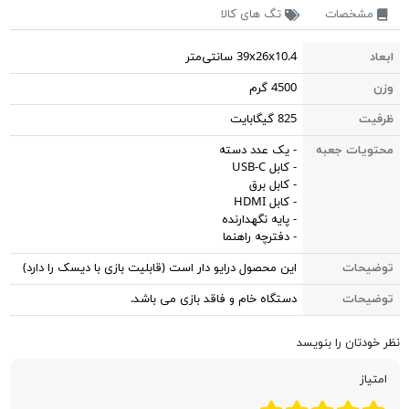
مشخصات
تگ های کالا
ابعاد
39x26x10.4 سانتی‌متر
وزن
4500 گرم
ظرفیت
825 گیگابایت
محتویات جعبه
- یک عدد دسته
- کابل USB-C
- کابل برق
- کابل HDMI
- پایه نگهدارنده
- دفترچه راهنما
توضیحات
این محصول درایو دار است (قابلیت بازی با دیسک را دارد)
توضیحات
دستگاه خام و فاقد بازی می باشد.
نظر خودتان را بنویسد
امتیاز