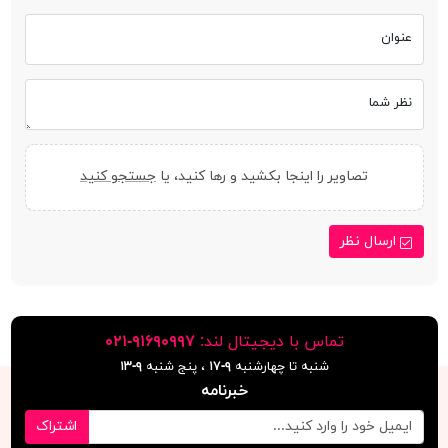
عنوان
نظر شما
تصاویر را اینجا بکشید و رها کنید، یا
جستجو کنید
ارسال نظر
تماس با دیجیتال لند:
٩١۶٩٠٩٩٧-٠٢١
شنبه تا چهارشنبه
۹-۱۷
، پنج شنبه
۹-١٣
خبرنامه
اشتراک