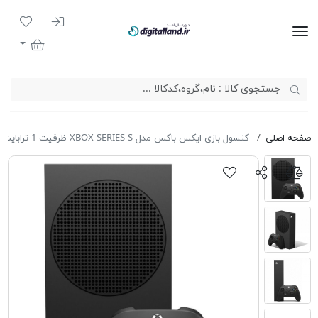
ورود به سیست
لیست مور
دیجیتال لند
سبد خرید
صفحه اصلی
کنسول بازی ایکس باکس مدل XBOX SERIES S ظرفیت 1 ترابایت