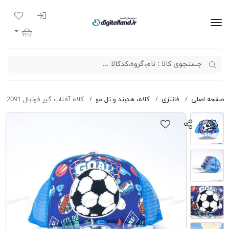
ورود به سیست
لیست مور
دیجیتال لند
سبد خرید
صفحه اصلی
فانتزی
کلاه، هدبند و تل مو
کلاه آفتاب گیر فوتبال VEST U2091