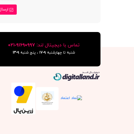
ارسال
تماس با دیجیتال لند:
٩١۶٩٠٩٩٧-٠٢١
شنبه تا چهارشنبه
۹-۱۷
، پنج شنبه
۹-١٣
دیجیتال لند