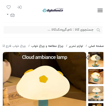
ورود به سیست
لیست مور
دیجیتال لند
سبد خرید
صفحه اصلی
لوازم تحریر
چراغ مطالعه و چراغ خواب
چراغ خواب قارچ MG-A02