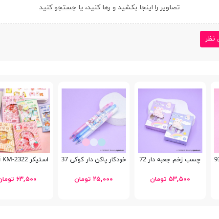
تصاویر را اینجا بکشید و رها کنید، یا
جستجو کنید
 نظر
چسب زخم جعبه دار 72
خودکار پاکن دار کوکی Uzhiya GP-9237
استیکر Kami KM-2322
۵۳,۵۰۰ تومان
۲۵,۰۰۰ تومان
۶۳,۵۰۰ تومان