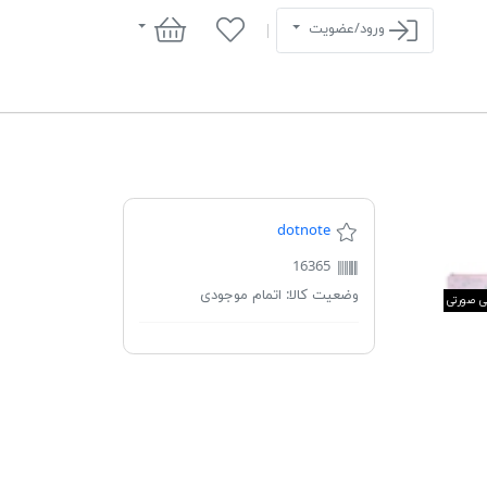
سبد خرید
ورود/عضویت
dotnote
16365
وضعیت کالا:
اتمام موجودی
ی صورتی