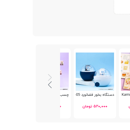
دستگاه بخور فضانورد Poke Ball OFAN-505
چسب واشی 10 حلقه دختر SZ-151
۵۲۰,۰۰۰ تومان
۷۸,۵۰۰ تومان