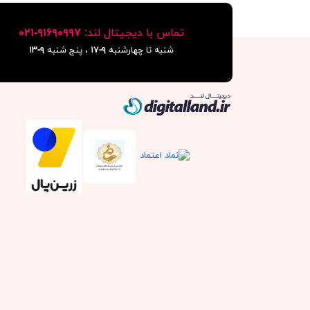
تماس با دیجیتال لند:
٩١۶٩٠٩٩٧-٠٢١
شنبه تا چهارشنبه
۹-۱۷
، پنج شنبه
۹-١٣
دیجیتال لند