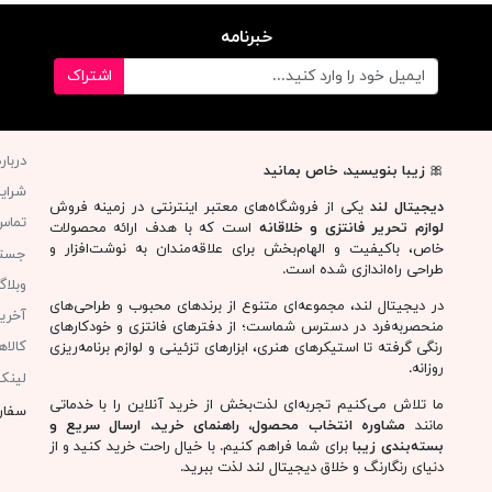
خبرنامه
اشتراک
دربار
🎀
زیبا بنویسید، خاص بمانید
شرای
دیجیتال لند
یکی از فروشگاه‌های معتبر اینترنتی در زمینه فروش
تماس 
لوازم تحریر فانتزی و خلاقانه
است که با هدف ارائه محصولات
خاص، باکیفیت و الهام‌بخش برای علاقه‌مندان به نوشت‌افزار و
جست
طراحی راه‌اندازی شده است.
وبلا
در دیجیتال لند، مجموعه‌ای متنوع از برندهای محبوب و طراحی‌های
آخری
منحصربه‌فرد در دسترس شماست؛ از دفترهای فانتزی و خودکارهای
کالا
رنگی گرفته تا استیکرهای هنری، ابزارهای تزئینی و لوازم برنامه‌ریزی
روزانه.
لینک
ما تلاش می‌کنیم تجربه‌ای لذت‌بخش از خرید آنلاین را با خدماتی
سفار
مانند
مشاوره انتخاب محصول، راهنمای خرید، ارسال سریع و
بسته‌بندی زیبا
برای شما فراهم کنیم. با خیال راحت خرید کنید و از
دنیای رنگارنگ و خلاق دیجیتال لند لذت ببرید.