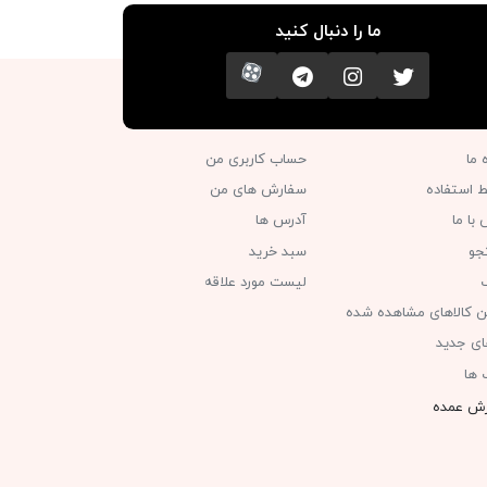
ما را دنبال کنید
تویتر
اینستاگرام
کانال تلگرام
آپارات
ه ما
حساب کاربری من
ط استفاده
سفارش های من‎
با ما
آدرس ها
جو
سبد خرید
گ
لیست مورد علاقه
ن کالاهای مشاهده شده
های جدید
 ها
ش عمده