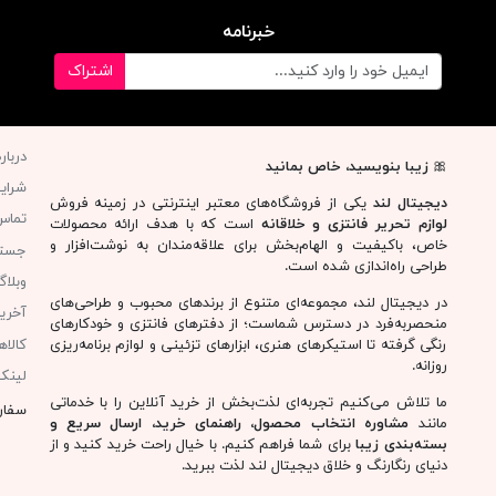
خبرنامه
اشتراک
دربار
🎀
زیبا بنویسید، خاص بمانید
شرای
دیجیتال لند
یکی از فروشگاه‌های معتبر اینترنتی در زمینه فروش
تماس 
لوازم تحریر فانتزی و خلاقانه
است که با هدف ارائه محصولات
خاص، باکیفیت و الهام‌بخش برای علاقه‌مندان به نوشت‌افزار و
جست
طراحی راه‌اندازی شده است.
وبلا
در دیجیتال لند، مجموعه‌ای متنوع از برندهای محبوب و طراحی‌های
آخری
منحصربه‌فرد در دسترس شماست؛ از دفترهای فانتزی و خودکارهای
کالا
رنگی گرفته تا استیکرهای هنری، ابزارهای تزئینی و لوازم برنامه‌ریزی
روزانه.
لینک
ما تلاش می‌کنیم تجربه‌ای لذت‌بخش از خرید آنلاین را با خدماتی
سفار
مانند
مشاوره انتخاب محصول، راهنمای خرید، ارسال سریع و
بسته‌بندی زیبا
برای شما فراهم کنیم. با خیال راحت خرید کنید و از
دنیای رنگارنگ و خلاق دیجیتال لند لذت ببرید.