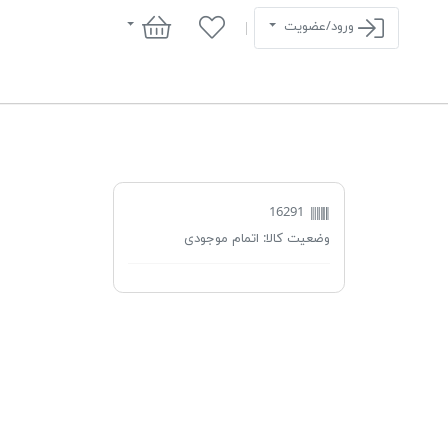
سبد خرید
ورود/عضویت
16291
وضعیت کالا:
اتمام موجودی