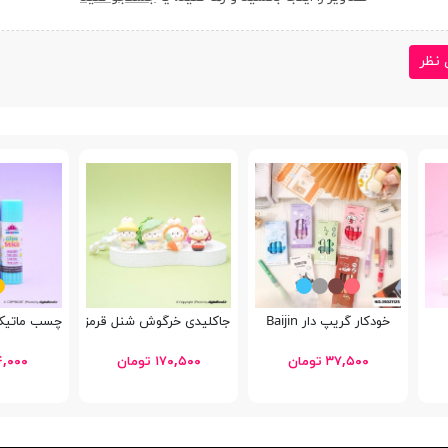
 نظر
خودکار گریپ دار Baijin
جاکلیدی خرگوش شنل قرمزی
چسب ماتیکی 9 گرم fans FA92701
۳۷,۵۰۰ تومان
۱۷۰,۵۰۰ تومان
۲۴,۰۰۰ تو