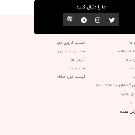
ما را دنبال کنید
تویتر
اینستاگرام
کانال تلگرام
آپارات
ه ما
حساب کاربری من
ط استفاده
سفارش های من‎
با ما
آدرس ها
جو
سبد خرید
گ
لیست مورد علاقه
ن کالاهای مشاهده شده
های جدید
 ها
ش عمده