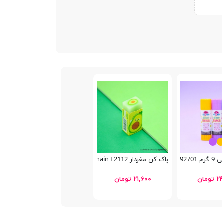
School
پاک کن مغزدار Tochain E2112
مان
۲۱,۶۰۰ تومان