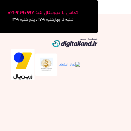
تماس با دیجیتال لند:
٩١۶٩٠٩٩٧-٠٢١
شنبه تا چهارشنبه
۹-۱۷
، پنج شنبه
۹-١٣
دیجیتال لند