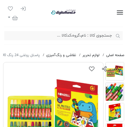
ورود به سیست
لیست مور
دیجیتال لند
سبد خرید
صفحه اصلی
لوازم تحریر
نقاشی و رنگ‌آمیزی
پاستل روغنی 24 رنگ Fonzell 685090