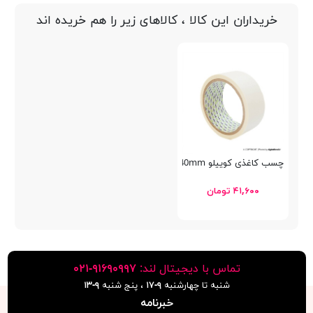
خریداران این کالا ، کالاهای زیر را هم خریده اند
چسب کاغذی کوییلو 40mm
۴۱,۶۰۰ تومان
تماس با دیجیتال لند:
٩١۶٩٠٩٩٧-٠٢١
شنبه تا چهارشنبه
۹-۱۷
، پنج شنبه
۹-١٣
خبرنامه