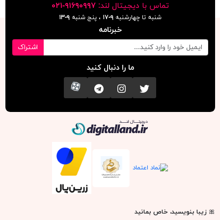
تماس با دیجیتال لند:
٩١۶٩٠٩٩٧-٠٢١
شنبه تا چهارشنبه
۹-۱۷
، پنج شنبه
۹-١٣
خبرنامه
اشتراک
ما را دنبال کنید
تویتر
اینستاگرام
کانال تلگرام
آپارات
دیجیتال لند
🎀
زیبا بنویسید، خاص بمانید