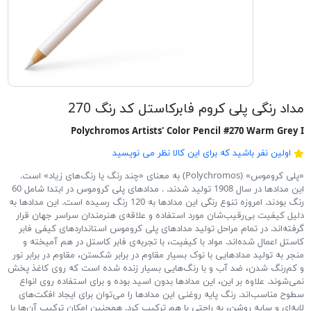
مداد رنگی پلی کروم فابرکاستل کد رنگ 270
Polychromos Artists' Color Pencil #270 Warm Grey I
اولین نفر باشید که برای این کالا نظر می نویسید
«پلی کروموس» (Polychromos) به معنای «چند رنگ یا رنگ‌های زیاد» است.
این مدادها در سال 1908 تولید شدند. . مدادهای پلی کروموس در ابتدا شامل 60
رنگ بودند. امروزه تنوع رنگی این مدادها به 120 رنگ رسیده است. این مدادها به
دلیل کیفیت بی‌رقیب‌شان مورد استفاده و علاقه‌ی هنرمندان سراسر جهان قرار
گرفته‌اند. در تمام مراحل تولید مدادهای پلی کروموس استانداردهای کیفی فابر
کاستل اعمال شده‌اند. مواد با کیفیت، با تجربه‌ی فابر کاستل در هم آمیخته و
منجر به تولید مدادهایی با نوک بسیار مقاوم در برابر شکستن، مقاوم در برابر نور
و کم‌رنگ شدن، ضد آب و با رنگ‌هایی بسیار زنده شده است که روی کاغذ پخش
نمی‌شوند. علاوه بر این، این مدادها بدون اسید بوده و برای استفاده روی انواع
سطوح مناسب‌اند. رنگ پایه روغنی این مدادها را می‌توان برای ایجاد افکت‌های
لایه‌ای و سایه روشن، به راحتی با هم ترکیب کرد. همچنین امکان ترکیب آن‌ها با