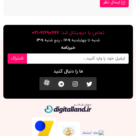
ارسال نظر
تماس با دیجیتال لند:
٩١۶٩٠٩٩٧-٠٢١
شنبه تا چهارشنبه
۹-۱۷
، پنج شنبه
۹-١٣
خبرنامه
اشتراک
ما را دنبال کنید
تویتر
اینستاگرام
کانال تلگرام
آپارات
دیجیتال لند