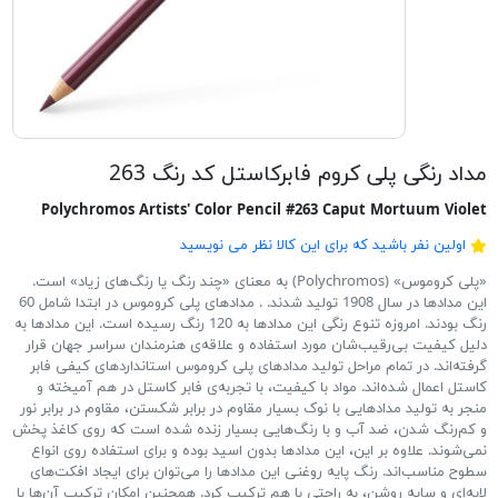
مداد رنگی پلی کروم فابرکاستل کد رنگ 263
Polychromos Artists' Color Pencil #263 Caput Mortuum Violet
اولین نفر باشید که برای این کالا نظر می نویسید
«پلی کروموس» (Polychromos) به معنای «چند رنگ یا رنگ‌های زیاد» است.
این مدادها در سال 1908 تولید شدند. . مدادهای پلی کروموس در ابتدا شامل 60
رنگ بودند. امروزه تنوع رنگی این مدادها به 120 رنگ رسیده است. این مدادها به
دلیل کیفیت بی‌رقیب‌شان مورد استفاده و علاقه‌ی هنرمندان سراسر جهان قرار
گرفته‌اند. در تمام مراحل تولید مدادهای پلی کروموس استانداردهای کیفی فابر
کاستل اعمال شده‌اند. مواد با کیفیت، با تجربه‌ی فابر کاستل در هم آمیخته و
منجر به تولید مدادهایی با نوک بسیار مقاوم در برابر شکستن، مقاوم در برابر نور
و کم‌رنگ شدن، ضد آب و با رنگ‌هایی بسیار زنده شده است که روی کاغذ پخش
نمی‌شوند. علاوه بر این، این مدادها بدون اسید بوده و برای استفاده روی انواع
سطوح مناسب‌اند. رنگ پایه روغنی این مدادها را می‌توان برای ایجاد افکت‌های
لایه‌ای و سایه روشن، به راحتی با هم ترکیب کرد. همچنین امکان ترکیب آن‌ها با