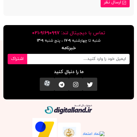
ارسال نظر
تماس با دیجیتال لند:
٩١۶٩٠٩٩٧-٠٢١
شنبه تا چهارشنبه
۹-۱۷
، پنج شنبه
۹-١٣
خبرنامه
اشتراک
ما را دنبال کنید
تویتر
اینستاگرام
کانال تلگرام
آپارات
دیجیتال لند