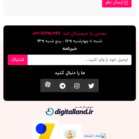
ارسال نظر
تماس با دیجیتال لند:
٩١۶٩٠٩٩٧-٠٢١
شنبه تا چهارشنبه
۹-۱۷
، پنج شنبه
۹-١٣
خبرنامه
اشتراک
ما را دنبال کنید
تویتر
اینستاگرام
کانال تلگرام
آپارات
دیجیتال لند