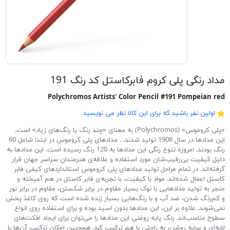
مداد رنگی پلی کروم فابرکاستل کد رنگ 191
Polychromos Artists' Color Pencil #191 Pompeian red
اولین نفر باشید که برای این کالا نظر می نویسید
«پلی کروموس» (Polychromos) به معنای «چند رنگ یا رنگ‌های زیاد» است.
این مدادها در سال 1908 تولید شدند. . مدادهای پلی کروموس در ابتدا شامل 60
رنگ بودند. امروزه تنوع رنگی این مدادها به 120 رنگ رسیده است. این مدادها به
دلیل کیفیت بی‌رقیب‌شان مورد استفاده و علاقه‌ی هنرمندان سراسر جهان قرار
گرفته‌اند. در تمام مراحل تولید مدادهای پلی کروموس استانداردهای کیفی فابر
کاستل اعمال شده‌اند. مواد با کیفیت، با تجربه‌ی فابر کاستل در هم آمیخته و
منجر به تولید مدادهایی با نوک بسیار مقاوم در برابر شکستن، مقاوم در برابر نور
و کم‌رنگ شدن، ضد آب و با رنگ‌هایی بسیار زنده شده است که روی کاغذ پخش
نمی‌شوند. علاوه بر این، این مدادها بدون اسید بوده و برای استفاده روی انواع
سطوح مناسب‌اند. رنگ پایه روغنی این مدادها را می‌توان برای ایجاد افکت‌های
لایه‌ای و سایه روشن، به راحتی با هم ترکیب کرد. همچنین امکان ترکیب آن‌ها با