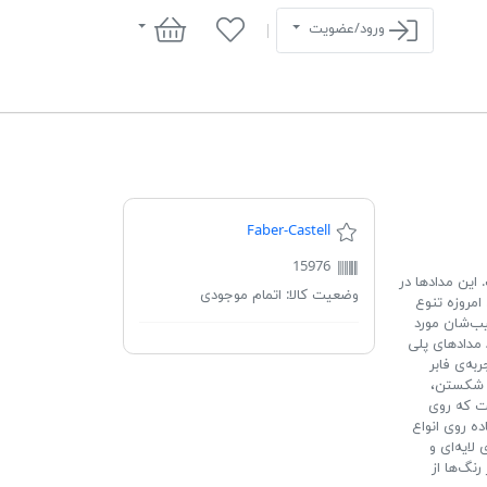
سبد خرید
ورود/عضویت
Faber-Castell
15976
» است. این مدادها در
وضعیت کالا:
اتمام موجودی
موس در ابتدا شامل 60 رنگ بودند. امروزه تنوع
ی‌رقیب‌شان مورد
د مدادهای پلی
به‌ی فابر
ر شکستن،
ست که روی
ده روی انواع
لایه‌ای و
نگ‌ها از