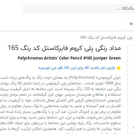
ما
پلی کروم فابرکاستل کد رنگ 165
مداد رنگی پلی کروم فابرکاستل کد رنگ 165
Polychromos Artists' Color Pencil #165 Juniper Green
اولین نفر باشید که برای این کالا نظر می نویسید
«پلی کروموس» (Polychromos) به معنای «چند رنگ یا رنگ‌های زیاد
سال 1908 تولید شدند. . مدادهای پلی کرو
رنگی این مدادها به 120 رنگ رسیده است. این مدادها به دلیل کیفیت ب
استفاده و علاقه‌ی هنرمندان سراسر جهان قرار گرفته‌اند. در تمام مراحل تولی
کروموس استانداردهای کیفی فابر کاستل اعمال شده‌اند. مواد با کیفیت، با تجر
کاستل در هم آمیخته و منجر به تولید مدادهایی با نوک بسیار مقاوم در براب
مقاوم در برابر نور و کم‌رنگ شدن، ضد آب و با رنگ‌هایی بسیار زنده شده ا
کاغذ پخش نمی‌شوند. علاوه بر این، این مدادها بدون اسید بوده و برای استفا
سطوح مناسب‌اند. رنگ پایه روغنی این مدادها را می‌توان برای ایجاد افکت‌های 
سایه روشن، به راحتی با هم ترکیب کرد. همچنین امکان ترکیب آن‌ها با سایر ر