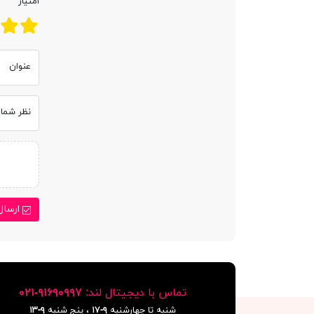
امتیاز
عنوان
نظر شما
ارسال
تماس با دیجیتال لند:
٩١۶٩٠٩٩٧-٠٢١
شنبه تا چهارشنبه
۹-۱۷
، پنج شنبه
۹-١٣