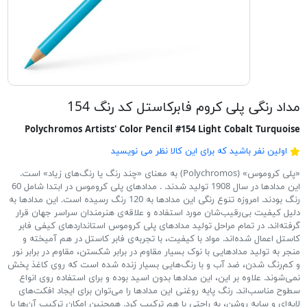
مداد رنگی پلی کروم فابرکاستل کد رنگ 154
Polychromos Artists' Color Pencil #154 Light Cobalt Turquoise
اولین نفر باشید که برای این کالا نظر می نویسید
«پلی کروموس» (Polychromos) به معنای «چند رنگ یا رنگ‌های زیاد» است.
این مدادها در سال 1908 تولید شدند. . مدادهای پلی کروموس در ابتدا شامل 60
رنگ بودند. امروزه تنوع رنگی این مدادها به 120 رنگ رسیده است. این مدادها به
دلیل کیفیت بی‌رقیب‌شان مورد استفاده و علاقه‌ی هنرمندان سراسر جهان قرار
گرفته‌اند. در تمام مراحل تولید مدادهای پلی کروموس استانداردهای کیفی فابر
کاستل اعمال شده‌اند. مواد با کیفیت، با تجربه‌ی فابر کاستل در هم آمیخته و
منجر به تولید مدادهایی با نوک بسیار مقاوم در برابر شکستن، مقاوم در برابر نور
و کم‌رنگ شدن، ضد آب و با رنگ‌هایی بسیار زنده شده است که روی کاغذ پخش
نمی‌شوند. علاوه بر این، این مدادها بدون اسید بوده و برای استفاده روی انواع
سطوح مناسب‌اند. رنگ پایه روغنی این مدادها را می‌توان برای ایجاد افکت‌های
لایه‌ای و سایه روشن، به راحتی با هم ترکیب کرد. همچنین امکان ترکیب آن‌ها با