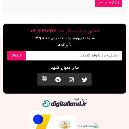
ارسال نظر
تماس با دیجیتال لند:
٩١۶٩٠٩٩٧-٠٢١
شنبه تا چهارشنبه
۹-۱۷
، پنج شنبه
۹-١٣
خبرنامه
اشتراک
ما را دنبال کنید
تویتر
اینستاگرام
کانال تلگرام
آپارات
دیجیتال لند