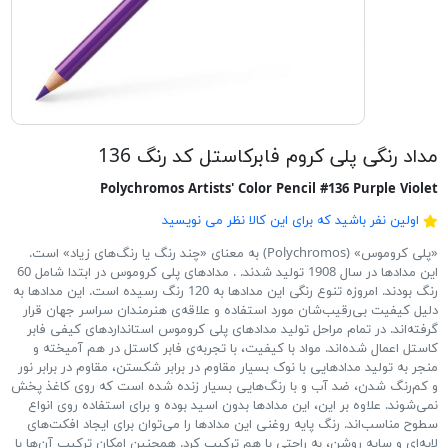
مداد رنگی پلی کروم فابرکاستل کد رنگ 136
Polychromos Artists' Color Pencil #136 Purple Violet
اولین نفر باشید که برای این کالا نظر می نویسید
«پلی کروموس» (Polychromos) به معنای «چند رنگ یا رنگ‌های زیاد» است.
این مدادها در سال 1908 تولید شدند. . مدادهای پلی کروموس در ابتدا شامل 60
رنگ بودند. امروزه تنوع رنگی این مدادها به 120 رنگ رسیده است. این مدادها به
دلیل کیفیت بی‌رقیب‌شان مورد استفاده و علاقه‌ی هنرمندان سراسر جهان قرار
گرفته‌اند. در تمام مراحل تولید مدادهای پلی کروموس استانداردهای کیفی فابر
کاستل اعمال شده‌اند. مواد با کیفیت، با تجربه‌ی فابر کاستل در هم آمیخته و
منجر به تولید مدادهایی با نوک بسیار مقاوم در برابر شکستن، مقاوم در برابر نور
و کم‌رنگ شدن، ضد آب و با رنگ‌هایی بسیار زنده شده است که روی کاغذ پخش
نمی‌شوند. علاوه بر این، این مدادها بدون اسید بوده و برای استفاده روی انواع
سطوح مناسب‌اند. رنگ پایه روغنی این مدادها را می‌توان برای ایجاد افکت‌های
لایه‌ای و سایه روشن، به راحتی با هم ترکیب کرد. همچنین امکان ترکیب آن‌ها با