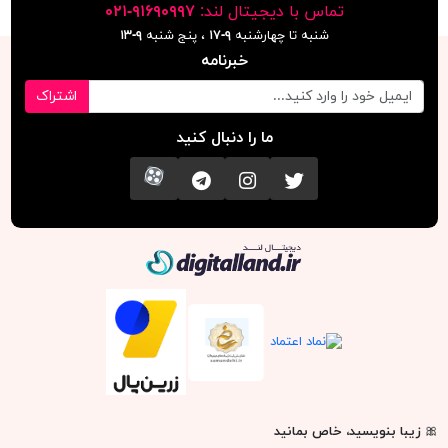
تماس با دیجیتال لند:
٩١۶٩٠٩٩٧-٠٢١
شنبه تا چهارشنبه
۹-۱۷
، پنج شنبه
۹-١٣
خبرنامه
اشتراک
ما را دنبال کنید
تویتر
اینستاگرام
کانال تلگرام
آپارات
دیجیتال لند
🎀
زیبا بنویسید، خاص بمانید