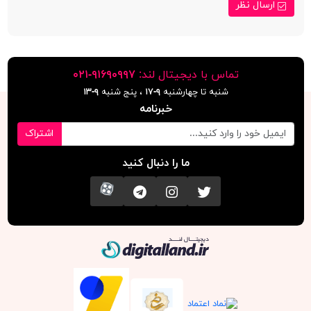
ارسال نظر
تماس با دیجیتال لند:
٩١۶٩٠٩٩٧-٠٢١
شنبه تا چهارشنبه
۹-۱۷
، پنج شنبه
۹-١٣
خبرنامه
اشتراک
ما را دنبال کنید
تویتر
اینستاگرام
کانال تلگرام
آپارات
دیجیتال لند