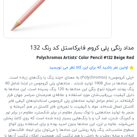
مداد رنگی پلی کروم فابرکاستل کد رنگ 132
Polychromos Artists' Color Pencil #132 Beige Red
اولین نفر باشید که برای این کالا نظر می نویسید
«پلی کروموس» (Polychromos) به معنای «چند رنگ یا رنگ‌های زیاد» است.
این مدادها در سال 1908 تولید شدند. . مدادهای پلی کروموس در ابتدا شامل 60
رنگ بودند. امروزه تنوع رنگی این مدادها به 120 رنگ رسیده است. این مدادها به
دلیل کیفیت بی‌رقیب‌شان مورد استفاده و علاقه‌ی هنرمندان سراسر جهان قرار
گرفته‌اند. در تمام مراحل تولید مدادهای پلی کروموس استانداردهای کیفی فابر
کاستل اعمال شده‌اند. مواد با کیفیت، با تجربه‌ی فابر کاستل در هم آمیخته و
منجر به تولید مدادهایی با نوک بسیار مقاوم در برابر شکستن، مقاوم در برابر نور
و کم‌رنگ شدن، ضد آب و با رنگ‌هایی بسیار زنده شده است که روی کاغذ پخش
نمی‌شوند. علاوه بر این، این مدادها بدون اسید بوده و برای استفاده روی انواع
سطوح مناسب‌اند. رنگ پایه روغنی این مدادها را می‌توان برای ایجاد افکت‌های
لایه‌ای و سایه روشن، به راحتی با هم ترکیب کرد. همچنین امکان ترکیب آن‌ها با