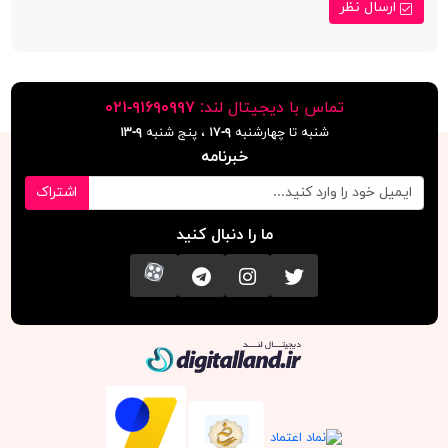
ارسال نظر
تماس با دیجیتال لند:
٩١۶٩٠٩٩٧-٠٢١
شنبه تا چهارشنبه
۹-۱۷
، پنج شنبه
۹-١٣
خبرنامه
اشتراک
ما را دنبال کنید
تویتر
اینستاگرام
کانال تلگرام
آپارات
دیجیتال لند