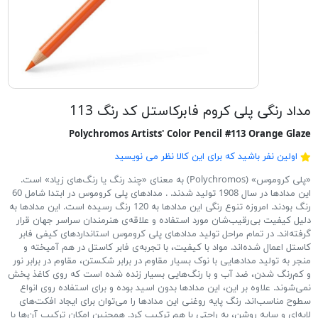
مداد رنگی پلی کروم فابرکاستل کد رنگ 113
Polychromos Artists' Color Pencil #113 Orange Glaze
اولین نفر باشید که برای این کالا نظر می نویسید
«پلی کروموس» (Polychromos) به معنای «چند رنگ یا رنگ‌های زیاد» است.
این مدادها در سال 1908 تولید شدند. . مدادهای پلی کروموس در ابتدا شامل 60
رنگ بودند. امروزه تنوع رنگی این مدادها به 120 رنگ رسیده است. این مدادها به
دلیل کیفیت بی‌رقیب‌شان مورد استفاده و علاقه‌ی هنرمندان سراسر جهان قرار
گرفته‌اند. در تمام مراحل تولید مدادهای پلی کروموس استانداردهای کیفی فابر
کاستل اعمال شده‌اند. مواد با کیفیت، با تجربه‌ی فابر کاستل در هم آمیخته و
منجر به تولید مدادهایی با نوک بسیار مقاوم در برابر شکستن، مقاوم در برابر نور
و کم‌رنگ شدن، ضد آب و با رنگ‌هایی بسیار زنده شده است که روی کاغذ پخش
نمی‌شوند. علاوه بر این، این مدادها بدون اسید بوده و برای استفاده روی انواع
سطوح مناسب‌اند. رنگ پایه روغنی این مدادها را می‌توان برای ایجاد افکت‌های
لایه‌ای و سایه روشن، به راحتی با هم ترکیب کرد. همچنین امکان ترکیب آن‌ها با