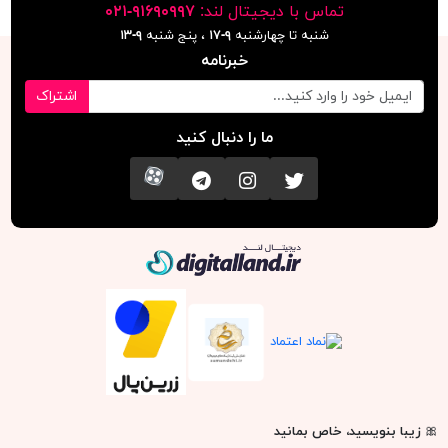
تماس با دیجیتال لند:
٩١۶٩٠٩٩٧-٠٢١
شنبه تا چهارشنبه
۹-۱۷
، پنج شنبه
۹-١٣
خبرنامه
اشتراک
ما را دنبال کنید
تویتر
اینستاگرام
کانال تلگرام
آپارات
دیجیتال لند
🎀
زیبا بنویسید، خاص بمانید