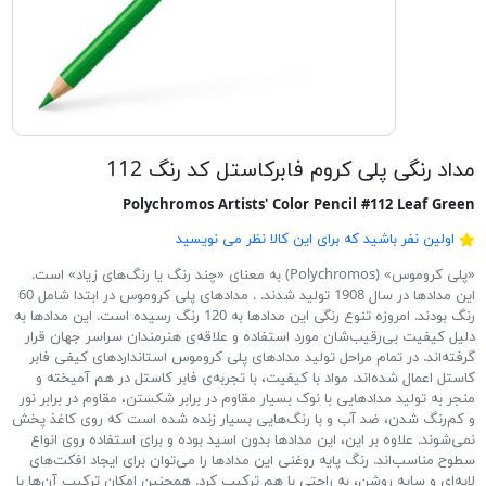
مداد رنگی پلی کروم فابرکاستل کد رنگ 112
Polychromos Artists' Color Pencil #112 Leaf Green
اولین نفر باشید که برای این کالا نظر می نویسید
«پلی کروموس» (Polychromos) به معنای «چند رنگ یا رنگ‌های زیاد» است.
این مدادها در سال 1908 تولید شدند. . مدادهای پلی کروموس در ابتدا شامل 60
رنگ بودند. امروزه تنوع رنگی این مدادها به 120 رنگ رسیده است. این مدادها به
دلیل کیفیت بی‌رقیب‌شان مورد استفاده و علاقه‌ی هنرمندان سراسر جهان قرار
گرفته‌اند. در تمام مراحل تولید مدادهای پلی کروموس استانداردهای کیفی فابر
کاستل اعمال شده‌اند. مواد با کیفیت، با تجربه‌ی فابر کاستل در هم آمیخته و
منجر به تولید مدادهایی با نوک بسیار مقاوم در برابر شکستن، مقاوم در برابر نور
و کم‌رنگ شدن، ضد آب و با رنگ‌هایی بسیار زنده شده است که روی کاغذ پخش
نمی‌شوند. علاوه بر این، این مدادها بدون اسید بوده و برای استفاده روی انواع
سطوح مناسب‌اند. رنگ پایه روغنی این مدادها را می‌توان برای ایجاد افکت‌های
لایه‌ای و سایه روشن، به راحتی با هم ترکیب کرد. همچنین امکان ترکیب آن‌ها با