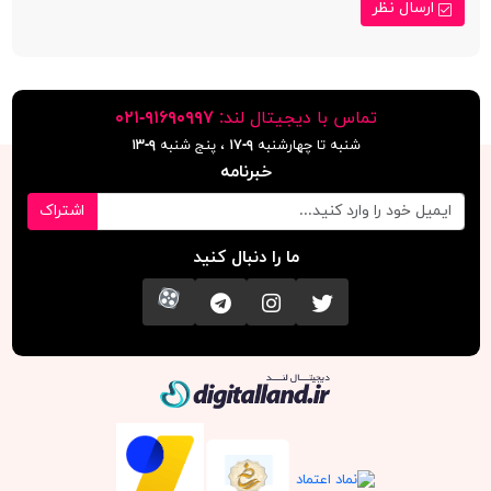
ارسال نظر
تماس با دیجیتال لند:
٩١۶٩٠٩٩٧-٠٢١
شنبه تا چهارشنبه
۹-۱۷
، پنج شنبه
۹-١٣
خبرنامه
اشتراک
ما را دنبال کنید
تویتر
اینستاگرام
کانال تلگرام
آپارات
دیجیتال لند