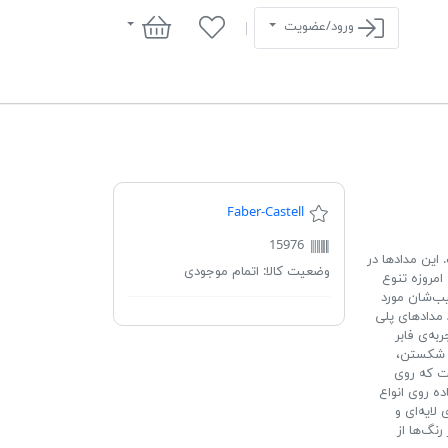
سبد خرید
ورود/عضویت
Faber-Castell
15976
» است. این مدادها در
وضعیت کالا:
اتمام موجودی
موس در ابتدا شامل 60 رنگ بودند. امروزه تنوع
ی‌رقیب‌شان مورد
د مدادهای پلی
به‌ی فابر
ر شکستن،
ست که روی
ده روی انواع
لایه‌ای و
نگ‌ها از