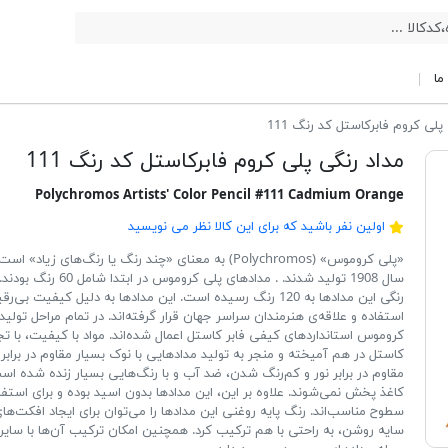
ما
پلی کروم فابرکاستل کد رنگ 111
مداد رنگی پلی کروم فابرکاستل کد رنگ 111
Polychromos Artists' Color Pencil #111 Cadmium Orange
اولین نفر باشید که برای این کالا نظر می نویسید
«پلی کروموس» (Polychromos) به معنای «چند رنگ یا رنگ‌های زیاد
سال 1908 تولید شدند. . مدادهای پلی کرو
رنگی این مدادها به 120 رنگ رسیده است. این مدادها به دلیل کیفیت ب
استفاده و علاقه‌ی هنرمندان سراسر جهان قرار گرفته‌اند. در تمام مراحل تولی
کروموس استانداردهای کیفی فابر کاستل اعمال شده‌اند. مواد با کیفیت، با تجر
کاستل در هم آمیخته و منجر به تولید مدادهایی با نوک بسیار مقاوم در براب
مقاوم در برابر نور و کم‌رنگ شدن، ضد آب و با رنگ‌هایی بسیار زنده شده ا
کاغذ پخش نمی‌شوند. علاوه بر این، این مدادها بدون اسید بوده و برای استفا
سطوح مناسب‌اند. رنگ پایه روغنی این مدادها را می‌توان برای ایجاد افکت‌های 
سایه روشن، به راحتی با هم ترکیب کرد. همچنین امکان ترکیب آن‌ها با سایر ر