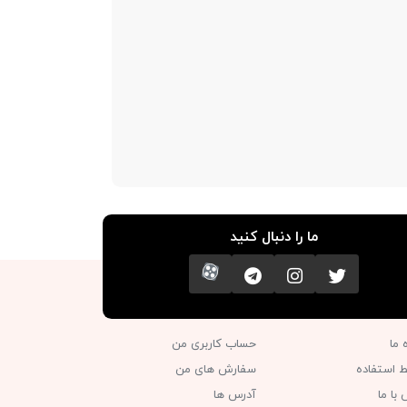
ما را دنبال کنید
تویتر
اینستاگرام
کانال تلگرام
آپارات
ه ما
حساب کاربری من
ط استفاده
سفارش های من‎
با ما
آدرس ها