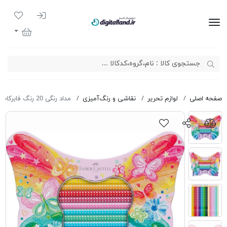
ورود به سیست
لیست مور
دیجیتال لند
سبد خرید
صفحه اصلی
لوازم تحریر
نقاشی و رنگ‌آمیزی
مداد رنگی 20 رنگ فابرکاستل Sparkle 201971